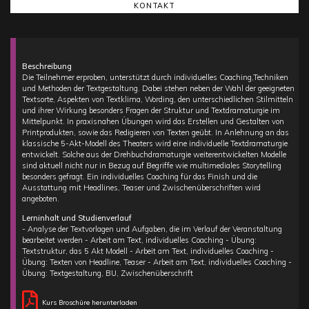
KONTAKT
Beschreibung
Die Teilnehmer erproben, unterstützt durch individuelles Coaching,Techniken
und Methoden der Textgestaltung. Dabei stehen neben der Wahl der geeigneten
Textsorte, Aspekten von Textklima, Wording, den unterschiedlichen Stilmitteln
und ihrer Wirkung besonders Fragen der Struktur und Textdramaturgie im
Mittelpunkt. In praxisnahen Übungen wird das Erstellen und Gestalten von
Printprodukten, sowie das Redigieren von Texten geübt. In Anlehnung an das
klassische 5-Akt-Modell des Theaters wird eine individuelle Textdramaturgie
entwickelt. Solche aus der Drehbuchdramaturgie weiterentwickelten Modelle
sind aktuell nicht nur in Bezug auf Begriffe wie multimediales Storytelling
besonders gefragt. Ein individuelles Coaching für das Finish und die
Ausstattung mit Headlines, Teaser und Zwischenüberschriften wird
angeboten.
Lerninhalt und Studienverlauf
- Analyse der Textvorlagen und Aufgaben, die im Verlauf der Veranstaltung
bearbeitet werden - Arbeit am Text, individuelles Coaching - Übung:
Textstruktur, das 5 Akt Modell - Arbeit am Text, individuelles Coaching -
Übung: Texten von Headline, Teaser - Arbeit am Text, individuelles Coaching -
Übung: Textgestaltung, BU, Zwischenüberschrift
Kurs Broschüre herunterladen