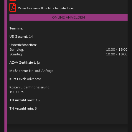
Wave Akademie Broschüre herunterladen
ONLINE ANMELDEN
Termine:
UE Gesamt:
14
Unterrichtszeiten:
Samstag:
10:00 - 16:00
Sonntag:
10:00 - 16:00
AZAV Zertifiziert:
Ja
Maßnahme-Nr.:
auf Anfrage
Kurs Level:
Advanced
Kosten Eigenfinanzierung:
190,00 €
TN Anzahl max:
15
TN Anzahl min:
5