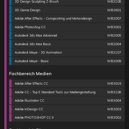
3D Design Sculpting Z-Brush
WB2108
3D Game Design
WB2601
Adobe After Effects - Compositing und Motiondesign
WB2007
Adobe Photoshop CC
WB3001
Autodesk 3ds Max Advanced
WB2005
Autodesk 3ds Max Basic
WB2004
Autodesk Maya - 3D Animation
WB2107
Autodesk Maya - Basic
WB2009
Fachbereich Medien
Adobe After Effects CC
WB3016
Adobe CC - Top 5 Standard Tools zur Mediengestaltung
WB3108
Adobe Illustrator CC
WB3004
Adobe InDesign CC
WB3003
Adobe PHOTOSHOP CC II
WB3002