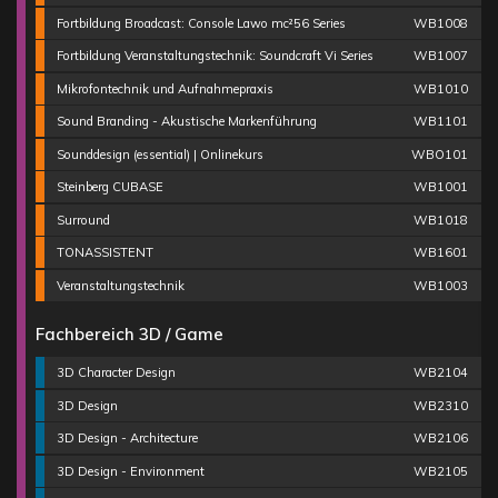
Fortbildung Broadcast: Console Lawo mc²56 Series
WB1008
Fortbildung Veranstaltungstechnik: Soundcraft Vi Series
WB1007
Mikrofontechnik und Aufnahmepraxis
WB1010
Sound Branding - Akustische Markenführung
WB1101
Sounddesign (essential) | Onlinekurs
WBO101
Steinberg CUBASE
WB1001
Surround
WB1018
TONASSISTENT
WB1601
Veranstaltungstechnik
WB1003
Fachbereich 3D / Game
3D Character Design
WB2104
3D Design
WB2310
3D Design - Architecture
WB2106
3D Design - Environment
WB2105