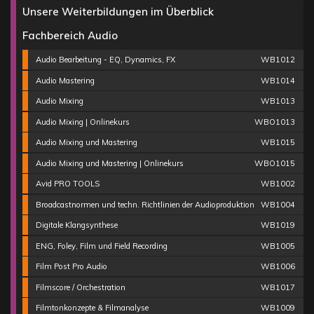
Unsere Weiterbildungen im Überblick
Fachbereich Audio
Audio Bearbeitung - EQ, Dynamics, FX
WB1012
Audio Mastering
WB1014
Audio Mixing
WB1013
Audio Mixing | Onlinekurs
WBO1013
Audio Mixing und Mastering
WB1015
Audio Mixing und Mastering | Onlinekurs
WBO1015
Avid PRO TOOLS
WB1002
Broadcastnormen und techn. Richtlinien der Audioproduktion
WB1004
Digitale Klangsynthese
WB1019
ENG, Foley, Film und Field Recording
WB1005
Film Post Pro Audio
WB1006
Filmscore / Orchestration
WB1017
Filmtonkonzepte & Filmanalyse
WB1009