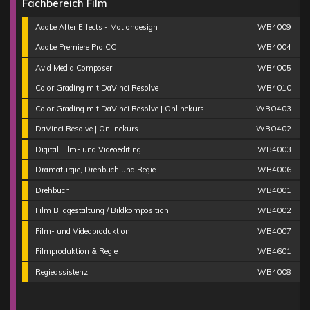
Fachbereich Film
Adobe After Effects - Motiondesign
WB4009
Adobe Premiere Pro CC
WB4004
Avid Media Composer
WB4005
Color Grading mit DaVinci Resolve
WB4010
Color Grading mit DaVinci Resolve | Onlinekurs
WBO403
DaVinci Resolve | Onlinekurs
WBO402
Digital Film- und Videoediting
WB4003
Dramaturgie, Drehbuch und Regie
WB4006
Drehbuch
WB4001
Film Bildgestaltung / Bildkomposition
WB4002
Film- und Videoproduktion
WB4007
Filmproduktion & Regie
WB4601
Regieassistenz
WB4008