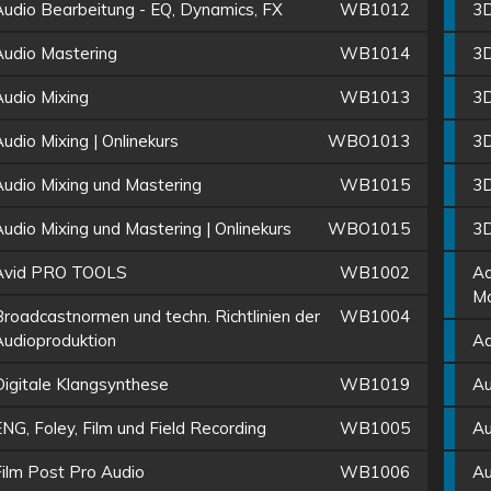
Audio Bearbeitung - EQ, Dynamics, FX
WB1012
3D
Audio Mastering
WB1014
3D
Audio Mixing
WB1013
3D
udio Mixing | Onlinekurs
WBO1013
3D
Audio Mixing und Mastering
WB1015
3D
udio Mixing und Mastering | Onlinekurs
WBO1015
3D
Avid PRO TOOLS
WB1002
Ad
Mo
Broadcastnormen und techn. Richtlinien der
WB1004
Audioproduktion
Ad
Digitale Klangsynthese
WB1019
Au
NG, Foley, Film und Field Recording
WB1005
Au
Film Post Pro Audio
WB1006
Au