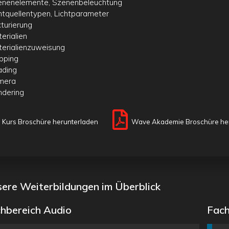
enenelemente, Szenenbeleuchtung
chtquellentypen, Lichtparameter
xturierung
terialien
terialienzuweisung
pping
ading
mera
ndering
Kurs Broschüre herunterladen
Wave Akademie Broschüre he
ere Weiterbildungen im Überblick
hbereich Audio
Fach