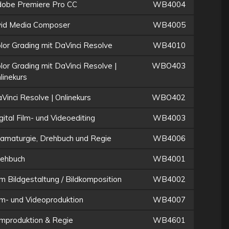
obe Premiere Pro CC
WB4004
id Media Composer
WB4005
lor Grading mit DaVinci Resolve
WB4010
lor Grading mit DaVinci Resolve |
WBO403
linekurs
Vinci Resolve | Onlinekurs
WBO402
gital Film- und Videoediting
WB4003
amaturgie, Drehbuch und Regie
WB4006
ehbuch
WB4001
lm Bildgestaltung / Bildkomposition
WB4002
lm- und Videoproduktion
WB4007
lmproduktion & Regie
WB4601