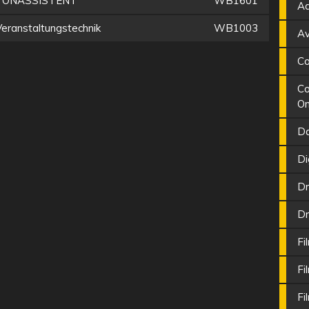
TONASSISTENT
WB1601
Ad
Veranstaltungstechnik
WB1003
Av
Co
Co
On
Da
Di
Dr
Dr
Fi
Fi
Fi