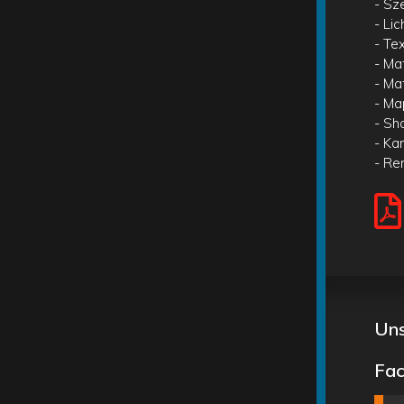
- Sz
- Li
- Te
- Ma
- Ma
- Ma
- Sh
- Ka
- Re
Uns
Fac