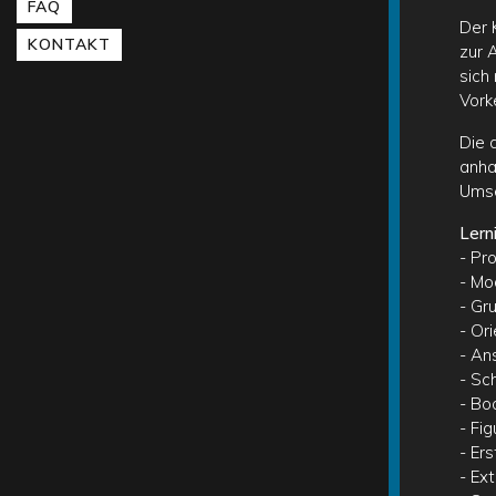
FAQ
Der 
KONTAKT
zur 
sich
Vork
Die 
anha
Umse
Lern
- Pr
- Mo
- Gr
- Or
- An
- Sc
- Bo
- Fi
- Er
- Ex