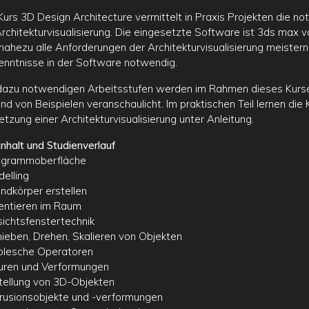
Kurs 3D Design Architecture vermittelt in Praxis Projekten die n
Architekturvisualisierung. Die eingesetzte Software ist 3ds max 
 nahezu alle Anforderungen der Architekturvisualisierung meistern
enntnisse in der Software notwendig.
dazu notwendigen Arbeitsstufen werden im Rahmen dieses Kurse
nd von Beispielen veranschaulicht. Im praktischen Teil lernen die 
tzung einer Architekturvisualisierung unter Anleitung.
inhalt und Studienverlauf
ogrammoberfläche
delling
undkörper erstellen
ientieren im Raum
sichtsfenstertechnik
hieben, Drehen, Skalieren von Objekten
olesche Operatoren
guren und Verformungen
stellung von 3D-Objekten
trusionsobjekte und -verformungen