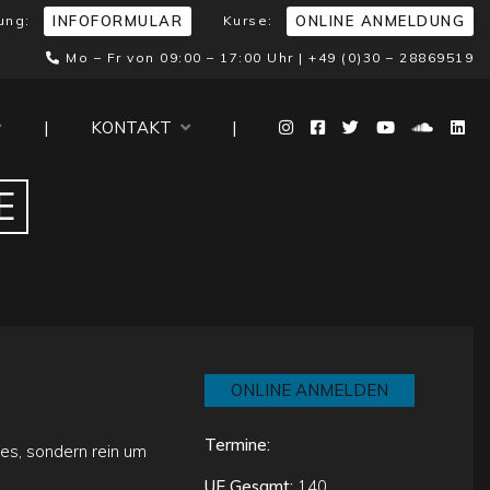
ung:
Kurse:
INFOFORMULAR
ONLINE ANMELDUNG
Mo – Fr von 09:00 – 17:00 Uhr |
+49 (0)30 – 28869519
|
KONTAKT
|
E
ONLINE ANMELDEN
Termine:
es, sondern rein um
UE Gesamt:
140