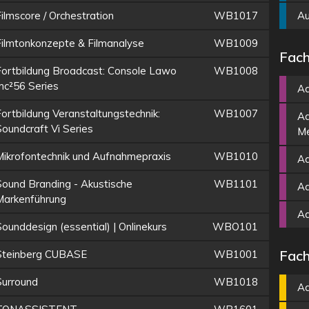
ilmscore / Orchestration
WB1017
Au
Filmtonkonzepte & Filmanalyse
WB1009
Fach
Fortbildung Broadcast: Console Lawo
WB1008
mc²56 Series
Ad
Fortbildung Veranstaltungstechnik:
WB1007
Ad
Soundcraft Vi Series
Me
Mikrofontechnik und Aufnahmepraxis
WB1010
Ad
Sound Branding - Akustische
WB1101
Ad
Markenführung
A
ounddesign (essential) | Onlinekurs
WBO101
Fach
Steinberg CUBASE
WB1001
Surround
WB1018
Ad