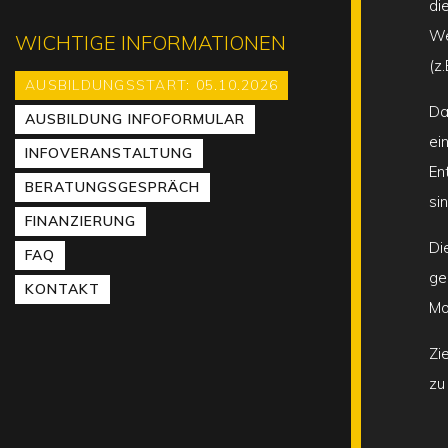
di
We
WICHTIGE INFORMATIONEN
(z
AUSBILDUNGSSTART: 05.10.2026
Da
AUSBILDUNG INFOFORMULAR
ei
INFOVERANSTALTUNG
En
BERATUNGSGESPRÄCH
si
FINANZIERUNG
Di
FAQ
ge
KONTAKT
Mo
Zi
zu