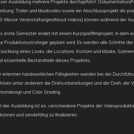
eser Ausbildung mehrere Projekte durchgeführt: Dokumentation/Fe
rbung, Trailer und Musikvideo sowie ein Abschlussprojekt als pr
.B. Messe Veranstaltungen/Mood Videos) können während der Ausb
s erste Semester endet mit einem Kurzspielfilmprojekt, in dem ei
ne Produktionsstrategie geplant wird. Es werden alle Schritte der
twicklung eines Looks, die Locations, Kostüm und Maske, Szenenv
nd essentielle Bestandteile dieses Projektes.
e erlernten handwerklichen Fähigkeiten werden bei der Durchfüh
hören unter anderem die Drehvorbereitungen und der Dreh, der V
tiondesign und Color Grading.
el der Ausbildung ist es, verschiedene Projekte der Videoprodukti
 können und sendefähig zu finalisieren.