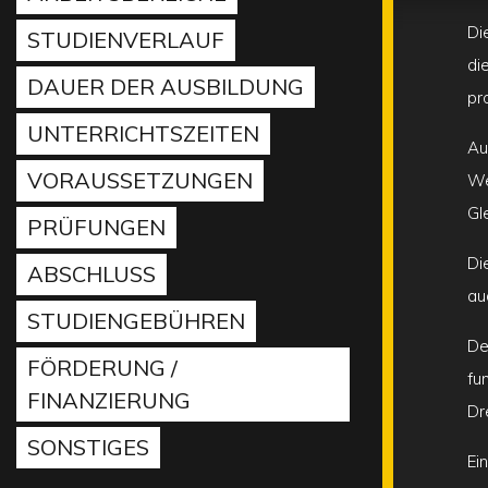
Di
STUDIENVERLAUF
di
DAUER DER AUSBILDUNG
pr
UNTERRICHTSZEITEN
Au
VORAUSSETZUNGEN
We
Gl
PRÜFUNGEN
Di
ABSCHLUSS
au
STUDIENGEBÜHREN
De
FÖRDERUNG /
fu
FINANZIERUNG
Dr
SONSTIGES
Ei