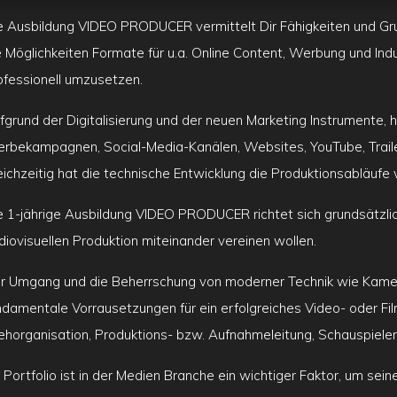
e Ausbildung VIDEO PRODUCER vermittelt Dir Fähigkeiten und Gru
e Möglichkeiten Formate für u.a. Online Content, Werbung und Ind
ofessionell umzusetzen.
fgrund der Digitalisierung und der neuen Marketing Instrumente, h
rbekampagnen, Social-Media-Kanälen, Websites, YouTube, Trail
eichzeitig hat die technische Entwicklung die Produktionsabläufe 
e 1-jährige Ausbildung VIDEO PRODUCER richtet sich grundsätzlich
diovisuellen Produktion miteinander vereinen wollen.
r Umgang und die Beherrschung von moderner Technik wie Kamera,
ndamentale Vorrausetzungen für ein erfolgreiches Video- oder Fi
ehorganisation, Produktions- bzw. Aufnahmeleitung, Schauspieler
n Portfolio ist in der Medien Branche ein wichtiger Faktor, um se