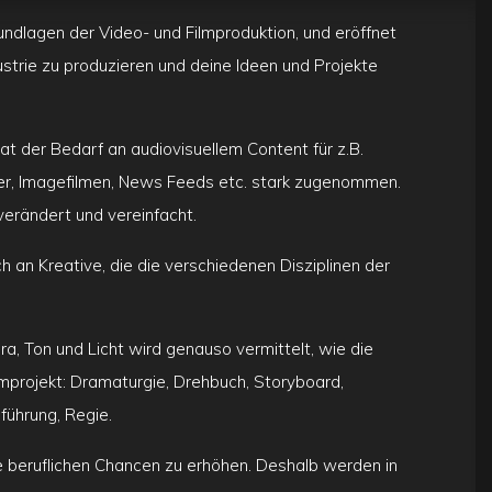
ndlagen der Video- und Filmproduktion, und eröffnet
ustrie zu produzieren und deine Ideen und Projekte
at der Bedarf an audiovisuellem Content für z.B.
er, Imagefilmen, News Feeds etc. stark zugenommen.
verändert und vereinfacht.
 an Kreative, die die verschiedenen Disziplinen der
 Ton und Licht wird genauso vermittelt, wie die
lmprojekt: Dramaturgie, Drehbuch, Storyboard,
führung, Regie.
ine beruflichen Chancen zu erhöhen. Deshalb werden in