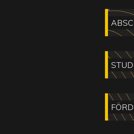
ABSC
STUD
FÖRD