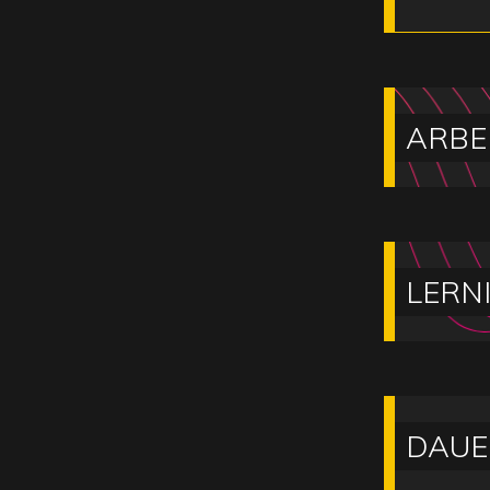
ARBE
LERN
DAUE