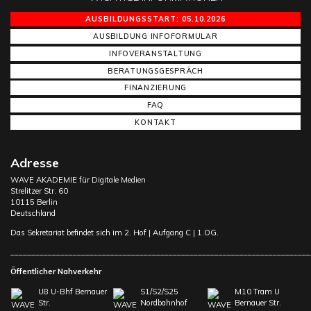
AUSBILDUNGSSTART: 05.10.2026
AUSBILDUNG INFOFORMULAR
INFOVERANSTALTUNG
BERATUNGSGESPRÄCH
FINANZIERUNG
FAQ
KONTAKT
Adresse
WAVE AKADEMIE für Digitale Medien
Strelitzer Str. 60
10115 Berlin
Deutschland
Das Sekretariat befindet sich im 2. Hof | Aufgang C | 1.OG.
________________________________________________________________________
Öffentlicher Nahverkehr
U8 U-Bhf Bernauer
S1/S2/S25
M10 Tram U
Str.
Nordbahnhof
Bernauer Str.