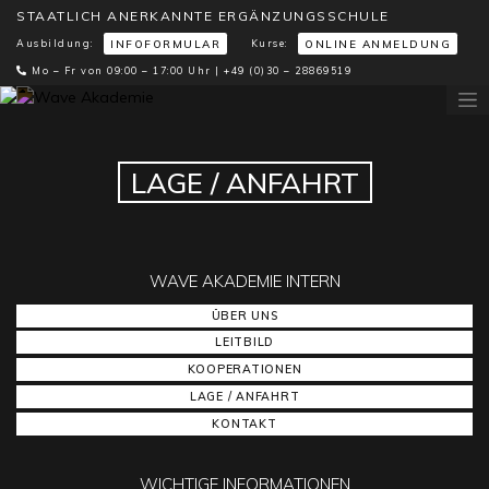
STAATLICH ANERKANNTE ERGÄNZUNGSSCHULE
Ausbildung:
Kurse:
INFOFORMULAR
ONLINE ANMELDUNG
Mo – Fr von 09:00 – 17:00 Uhr |
+49 (0)30 – 28869519
LAGE / ANFAHRT
WAVE AKADEMIE INTERN
ÜBER UNS
LEITBILD
KOOPERATIONEN
LAGE / ANFAHRT
KONTAKT
WICHTIGE INFORMATIONEN