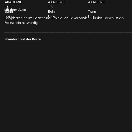
________________________________________________________________________
Mit dem Auto
Parkplätze sind im Gebiet rund um die Schule vorhanden. Für das Parken ist ein
Parkschein notwendig.
________________________________________________________________________
Standort auf der Karte