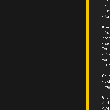
- Go
- Fa
- Ei
- Ka
Kam
- Au
Inter
- Ze
Farb
- We
Farb
- Bi
Grun
- Li
- Hi
Grun
Audi
AV-P