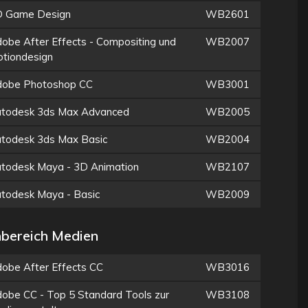
 Game Design
WB2601
obe After Effects - Compositing und
WB2007
tiondesign
obe Photoshop CC
WB3001
todesk 3ds Max Advanced
WB2005
todesk 3ds Max Basic
WB2004
todesk Maya - 3D Animation
WB2107
todesk Maya - Basic
WB2009
bereich Medien
obe After Effects CC
WB3016
obe CC - Top 5 Standard Tools zur
WB3108