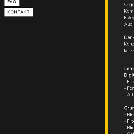
FAQ
Orga
Kame
KONTAKT
Fole
Audi
Der 
Konz
kurz
Lern
Digi
- Fi
- Fa
- Ar
Grun
- Bl
- Fi
- Bl