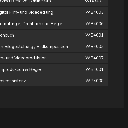
Vinci Resolve | Onlinekurs
WBO402
gital Film- und Videoediting
WB4003
amaturgie, Drehbuch und Regie
WB4006
ehbuch
WB4001
lm Bildgestaltung / Bildkomposition
WB4002
lm- und Videoproduktion
WB4007
lmproduktion & Regie
WB4601
gieassistenz
WB4008