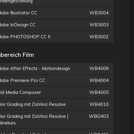
diengestaltung
obe Illustrator CC
WB3004
obe InDesign CC
WB3003
dobe PHOTOSHOP CC II
WB3002
bereich Film
obe After Effects - Motiondesign
WB4009
obe Premiere Pro CC
WB4004
id Media Composer
WB4005
lor Grading mit DaVinci Resolve
WB4010
lor Grading mit DaVinci Resolve |
WBO403
linekurs