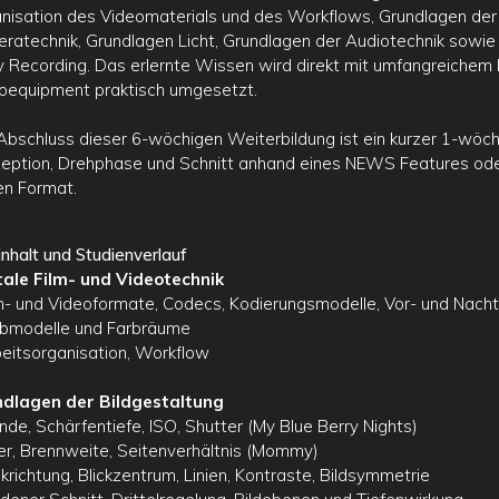
nisation des Videomaterials und des Workflows, Grundlagen der 
ratechnik, Grundlagen Licht, Grundlagen der Audiotechnik sowie Au
y Recording. Das erlernte Wissen wird direkt mit umfangreichem Bi
oequipment praktisch umgesetzt.
Abschluss dieser 6-wöchigen Weiterbildung ist ein kurzer 1-wöchi
eption, Drehphase und Schnitt anhand eines NEWS Features ode
en Format.
inhalt und Studienverlauf
tale Film- und Videotechnik
lm- und Videoformate, Codecs, Kodierungsmodelle, Vor- und Nacht
rbmodelle und Farbräume
beitsorganisation, Workflow
dlagen der Bildgestaltung
ende, Schärfentiefe, ISO, Shutter (My Blue Berry Nights)
lter, Brennweite, Seitenverhältnis (Mommy)
ickrichtung, Blickzentrum, Linien, Kontraste, Bildsymmetrie