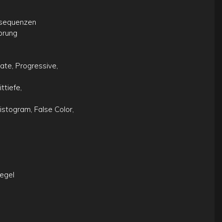
ansequenzen
prung
ate, Progressive,
ttiefe,
istogram, False Color,
Regel