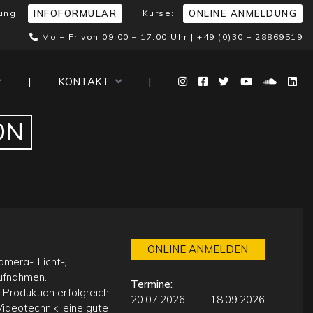
ung:
Kurse:
INFOFORMULAR
ONLINE ANMELDUNG
Mo – Fr von 09:00 – 17:00 Uhr |
+49 (0)30 – 28869519
|
KONTAKT
|
ON
ONLINE ANMELDEN
mera-, Licht-,
Aufnahmen.
Termine:
 Produktion erfolgreich
20.07.2026
-
18.09.2026
Videotechnik, eine gute