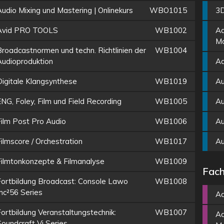
udio Mixing und Mastering | Onlinekurs
WBO1015
3D
Avid PRO TOOLS
WB1002
Ad
Mo
Broadcastnormen und techn. Richtlinien der
WB1004
Audioproduktion
Ad
Digitale Klangsynthese
WB1019
Au
NG, Foley, Film und Field Recording
WB1005
Au
Film Post Pro Audio
WB1006
Au
ilmscore / Orchestration
WB1017
Au
Filmtonkonzepte & Filmanalyse
WB1009
Fach
Fortbildung Broadcast: Console Lawo
WB1008
mc²56 Series
Ad
Fortbildung Veranstaltungstechnik:
WB1007
Ad
Soundcraft Vi Series