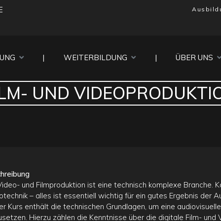
E
Ausbild
DUNG
|
WEITERBILDUNG
|
ÜBER UNS
ILM- UND VIDEOPRODUKTI
hreibung
Video- und Filmproduktion ist eine technisch komplexe Branche. Ka
otechnik – alles ist essentiell wichtig für ein gutes Ergebnis der 
er Kurs enthält die technischen Grundlagen, um eine audiovisuelle
setzen. Hierzu zählen die Kenntnisse über die digitale Film- und 