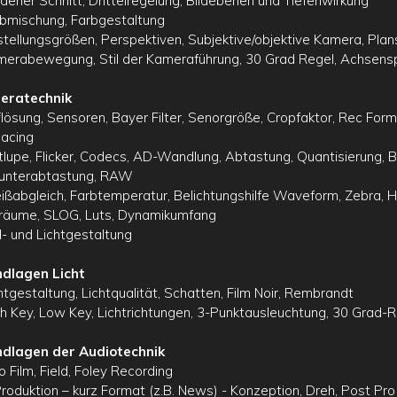
ldener Schnitt, Drittelregelung, Bildebenen und Tiefenwirkung
rbmischung, Farbgestaltung
nstellungsgrößen, Perspektiven, Subjektive/objektive Kamera, Pl
merabewegung, Stil der Kameraführung, 30 Grad Regel, Achsens
eratechnik
flösung, Sensoren, Bayer Filter, Senorgröße, Cropfaktor, Rec Form
lacing
itlupe, Flicker, Codecs, AD-Wandlung, Abtastung, Quantisierung, Bi
unterabtastung, RAW
ißabgleich, Farbtemperatur, Belichtungshilfe Waveform, Zebra, H
räume, SLOG, Luts, Dynamikumfang
ld- und Lichtgestaltung
dlagen Licht
chtgestaltung, Lichtqualität, Schatten, Film Noir, Rembrandt
gh Key, Low Key, Lichtrichtungen, 3-Punktausleuchtung, 30 Grad-
dlagen der Audiotechnik
o Film, Field, Foley Recording
roduktion – kurz Format (z.B. News) - Konzeption, Dreh, Post Pro