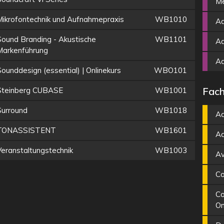
Me
Mikrofontechnik und Aufnahmepraxis
WB1010
Ad
Sound Branding - Akustische
WB1101
Ad
Markenführung
A
ounddesign (essential) | Onlinekurs
WBO101
Fach
Steinberg CUBASE
WB1001
Surround
WB1018
Ad
TONASSISTENT
WB1601
Ad
Veranstaltungstechnik
WB1003
Av
Co
Co
On