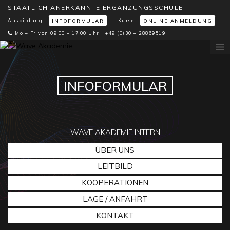
STAATLICH ANERKANNTE ERGÄNZUNGSSCHULE
Ausbildung:
Kurse:
INFOFORMULAR
ONLINE ANMELDUNG
Mo – Fr von 09:00 – 17:00 Uhr |
+49 (0)30 – 28869519
INFOFORMULAR
WAVE AKADEMIE INTERN
ÜBER UNS
LEITBILD
KOOPERATIONEN
LAGE / ANFAHRT
KONTAKT