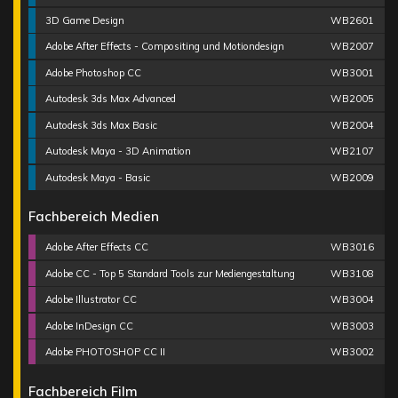
3D Game Design
WB2601
Adobe After Effects - Compositing und Motiondesign
WB2007
Adobe Photoshop CC
WB3001
Autodesk 3ds Max Advanced
WB2005
Autodesk 3ds Max Basic
WB2004
Autodesk Maya - 3D Animation
WB2107
Autodesk Maya - Basic
WB2009
Fachbereich Medien
Adobe After Effects CC
WB3016
Adobe CC - Top 5 Standard Tools zur Mediengestaltung
WB3108
Adobe Illustrator CC
WB3004
Adobe InDesign CC
WB3003
Adobe PHOTOSHOP CC II
WB3002
Fachbereich Film