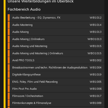
Unsere Weiterbildungen im Überblick
Fachbereich Audio
Audio Bearbeitung - EQ, Dynamics, FX
WB1012
Audio Mastering
WB1014
Audio Mixing
WB1013
Audio Mixing | Onlinekurs
WBO1013
Audio Mixing und Mastering
WB1015
Audio Mixing und Mastering | Onlinekurs
WBO1015
Avid PRO TOOLS
WB1002
Broadcastnormen und techn. Richtlinien der Audioproduktion
WB1004
Digitale Klangsynthese
WB1019
ENG, Foley, Film und Field Recording
WB1005
Film Post Pro Audio
WB1006
Filmscore / Orchestration
WB1017
Filmtonkonzepte & Filmanalyse
WB1009