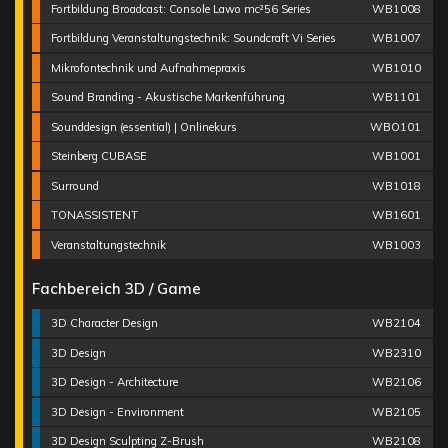
Fortbildung Broadcast: Console Lawo mc²56 Series
WB1008
Fortbildung Veranstaltungstechnik: Soundcraft Vi Series
WB1007
Mikrofontechnik und Aufnahmepraxis
WB1010
Sound Branding - Akustische Markenführung
WB1101
Sounddesign (essential) | Onlinekurs
WBO101
Steinberg CUBASE
WB1001
Surround
WB1018
TONASSISTENT
WB1601
Veranstaltungstechnik
WB1003
Fachbereich 3D / Game
3D Character Design
WB2104
3D Design
WB2310
3D Design - Architecture
WB2106
3D Design - Environment
WB2105
3D Design Sculpting Z-Brush
WB2108