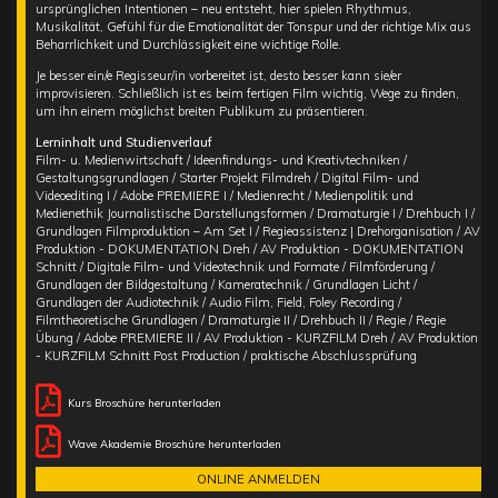
ursprünglichen Intentionen – neu entsteht, hier spielen Rhythmus,
Musikalität, Gefühl für die Emotionalität der Tonspur und der richtige Mix aus
Beharrlichkeit und Durchlässigkeit eine wichtige Rolle.
Je besser ein/e Regisseur/in vorbereitet ist, desto besser kann sie/er
improvisieren. Schließlich ist es beim fertigen Film wichtig, Wege zu finden,
um ihn einem möglichst breiten Publikum zu präsentieren.
Lerninhalt und Studienverlauf
Film- u. Medienwirtschaft / Ideenfindungs- und Kreativtechniken /
Gestaltungsgrundlagen / Starter Projekt Filmdreh / Digital Film- und
Videoediting I / Adobe PREMIERE I / Medienrecht / Medienpolitik und
Medienethik Journalistische Darstellungsformen / Dramaturgie I / Drehbuch I /
Grundlagen Filmproduktion – Am Set I / Regieassistenz | Drehorganisation / AV
Produktion - DOKUMENTATION Dreh / AV Produktion - DOKUMENTATION
Schnitt / Digitale Film- und Videotechnik und Formate / Filmförderung /
Grundlagen der Bildgestaltung / Kameratechnik / Grundlagen Licht /
Grundlagen der Audiotechnik / Audio Film, Field, Foley Recording /
Filmtheoretische Grundlagen / Dramaturgie II / Drehbuch II / Regie / Regie
Übung / Adobe PREMIERE II / AV Produktion - KURZFILM Dreh / AV Produktion
- KURZFILM Schnitt Post Production / praktische Abschlussprüfung
Kurs Broschüre herunterladen
Wave Akademie Broschüre herunterladen
ONLINE ANMELDEN