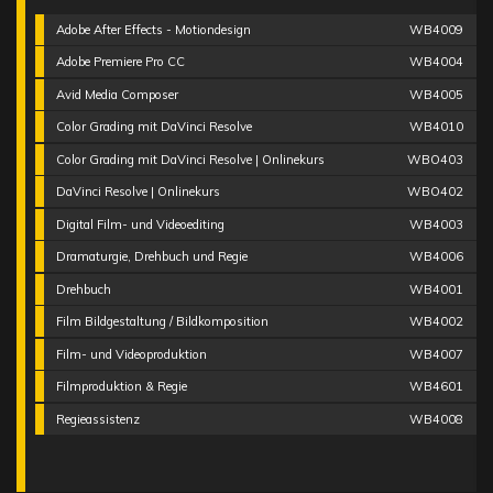
Adobe After Effects - Motiondesign
WB4009
Adobe Premiere Pro CC
WB4004
Avid Media Composer
WB4005
Color Grading mit DaVinci Resolve
WB4010
Color Grading mit DaVinci Resolve | Onlinekurs
WBO403
DaVinci Resolve | Onlinekurs
WBO402
Digital Film- und Videoediting
WB4003
Dramaturgie, Drehbuch und Regie
WB4006
Drehbuch
WB4001
Film Bildgestaltung / Bildkomposition
WB4002
Film- und Videoproduktion
WB4007
Filmproduktion & Regie
WB4601
Regieassistenz
WB4008