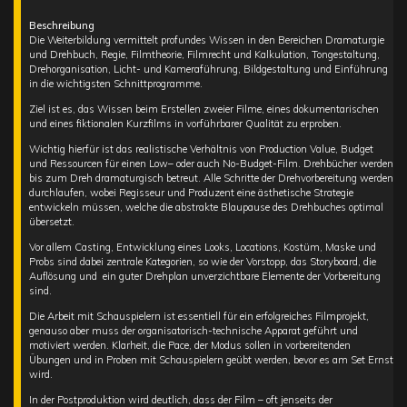
Beschreibung
Die Weiterbildung vermittelt profundes Wissen in den Bereichen Dramaturgie
und Drehbuch, Regie, Filmtheorie, Filmrecht und Kalkulation, Tongestaltung,
Drehorganisation, Licht- und Kameraführung, Bildgestaltung und Einführung
in die wichtigsten Schnittprogramme.
Ziel ist es, das Wissen beim Erstellen zweier Filme, eines dokumentarischen
und eines fiktionalen Kurzfilms in vorführbarer Qualität zu erproben.
Wichtig hierfür ist das realistische Verhältnis von Production Value, Budget
und Ressourcen für einen Low– oder auch No-Budget-Film. Drehbücher werden
bis zum Dreh dramaturgisch betreut. Alle Schritte der Drehvorbereitung werden
durchlaufen, wobei Regisseur und Produzent eine ästhetische Strategie
entwickeln müssen, welche die abstrakte Blaupause des Drehbuches optimal
übersetzt.
Vor allem Casting, Entwicklung eines Looks, Locations, Kostüm, Maske und
Probs sind dabei zentrale Kategorien, so wie der Vorstopp, das Storyboard, die
Auflösung und ein guter Drehplan unverzichtbare Elemente der Vorbereitung
sind.
Die Arbeit mit Schauspielern ist essentiell für ein erfolgreiches Filmprojekt,
genauso aber muss der organisatorisch-technische Apparat geführt und
motiviert werden. Klarheit, die Pace, der Modus sollen in vorbereitenden
Übungen und in Proben mit Schauspielern geübt werden, bevor es am Set Ernst
wird.
In der Postproduktion wird deutlich, dass der Film – oft jenseits der