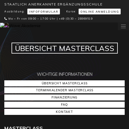
STAATLICH ANERKANNTE ERGÄNZUNGSSCHULE
Ausbildung:
Kurse:
INFOFORMULAR
ONLINE ANMELDUNG
Mo – Fr von 09:00 – 17:00 Uhr |
+49 (0)30 – 28869519
ÜBERSICHT MASTERCLASS
WICHTIGE INFORMATIONEN
ÜBERSICHT MASTERCLASS
TERMINKALENDER MASTERCLASS
FINANZIERUNG
FAQ
KONTAKT
MASTERCLASS