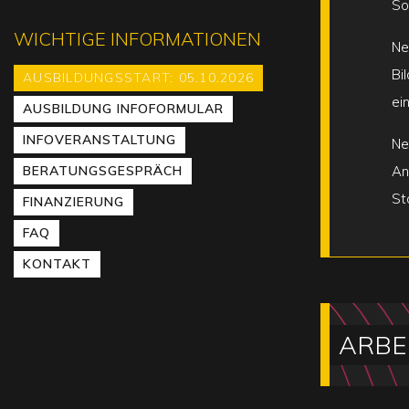
So
WICHTIGE INFORMATIONEN
Ne
Bi
AUSBILDUNGSSTART: 05.10.2026
ei
AUSBILDUNG INFOFORMULAR
INFOVERANSTALTUNG
Ne
BERATUNGSGESPRÄCH
An
St
FINANZIERUNG
FAQ
KONTAKT
ARBE