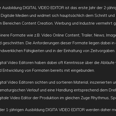
e Ausbildung DIGITAL VIDEO EDITOR ist das erste Jahr der 2-jä
r Digitale Medien und widmet sich hauptsächlich dem Schnitt un
n Bereichen Content Creation, Werbung und Industrie vermehrt 
einere Formate wie z.B. Video Online Content, Trailer, News, Ima
d geschnitten. Die Anforderungen dieser Formate liegen dabei i
ndwerklichen Fähigkeiten und in der Einhaltung von Zeitvorgaben.
gital Video Editoren haben dabei oft Kenntnisse über die Abläufe
d Entwicklung von Formaten bereits mit eingebunden.
gital Video Editoren sichten und sortieren Material, inszenierten u
amaturgischen Verlauf und eine Handlung entsprechend dem Dreh
gitale Video Editor der Produktion im gleichen Zuge Rhythmus, Sp
 der 1-jährigen Ausbildung DIGITA VIDEO EDITOR werden daher meh