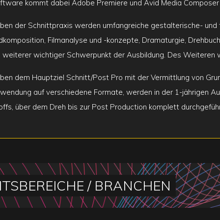
ftware kommt dabei Adobe Premiere und Avid Media Composer 
ben der Schnittpraxis werden umfangreiche gestalterische- und t
ldkomposition, Filmanalyse und -konzepte, Dramaturgie, Drehbuch, 
n weiterer wichtiger Schwerpunkt der Ausbildung. Des Weiteren we
ben dem Hauptziel Schnitt/Post Pro mit der Vermittlung von Grun
wendung auf verschiedene Formate, werden in der 1-jährigen Aus
offs, über dem Dreh bis zur Post Production komplett durchgeführ
ITSBEREICHE / BRANCHEN