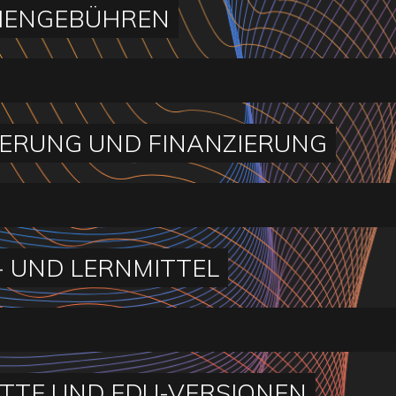
IENGEBÜHREN
ERUNG UND FINANZIERUNG
- UND LERNMITTEL
TTE UND EDU-VERSIONEN