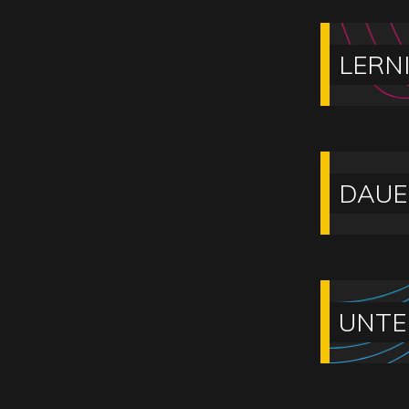
LERN
DAUE
UNTE