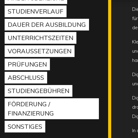
Di
STUDIENVERLAUF
fü
DAUER DER AUSBILDUNG
de
UNTERRICHTSZEITEN
Kl
VORAUSSETZUNGEN
un
ha
PRÜFUNGEN
Di
ABSCHLUSS
un
STUDIENGEBÜHREN
Di
FÖRDERUNG /
dr
FINANZIERUNG
Di
SONSTIGES
In