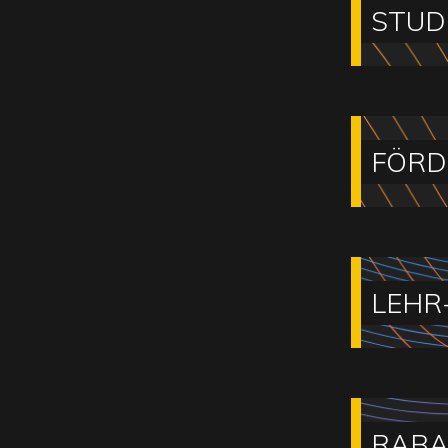
STUD
FÖRD
LEHR
RABA