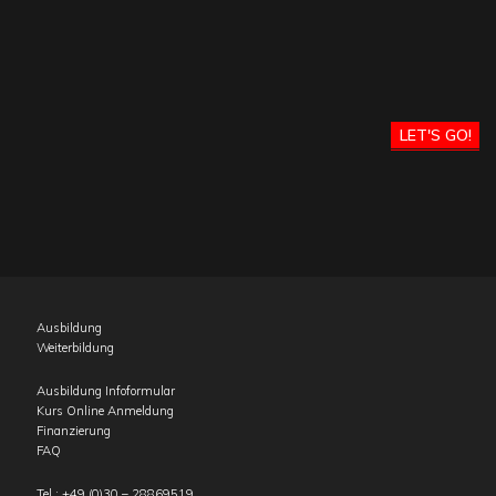
LET'S GO!
Ausbildung
Weiterbildung
Ausbildung Infoformular
Kurs Online Anmeldung
Finanzierung
FAQ
Tel.:
+49 (0)30 – 28869519