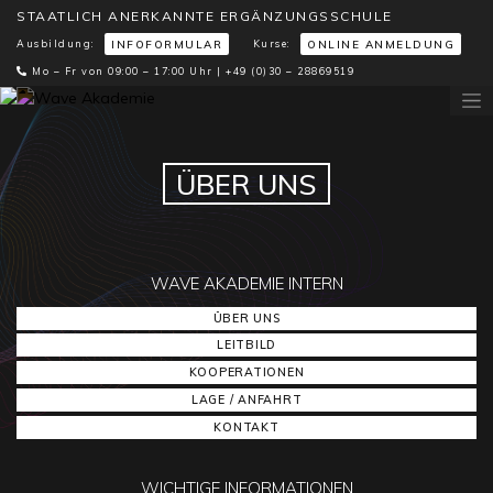
STAATLICH ANERKANNTE ERGÄNZUNGSSCHULE
Ausbildung:
Kurse:
INFOFORMULAR
ONLINE ANMELDUNG
Mo – Fr von 09:00 – 17:00 Uhr |
+49 (0)30 – 28869519
ÜBER UNS
WAVE AKADEMIE INTERN
ÜBER UNS
LEITBILD
KOOPERATIONEN
LAGE / ANFAHRT
KONTAKT
WICHTIGE INFORMATIONEN