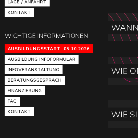
LAGE / ANFAHRT
KONTAKT
WANN 
WICHTIGE INFORMATIONEN
AUSBILDUNGSSTART: 05.10.2026
AUSBILDUNG INFOFORMULAR
WIE O
INFOVERANSTALTUNG
BERATUNGSGESPRÄCH
FINANZIERUNG
FAQ
KONTAKT
WIE S