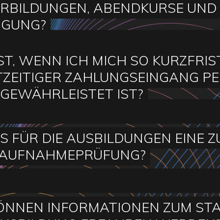
RBILDUNGEN, ABENDKURSE UND
ÜGUNG?
ST, WENN ICH MICH SO KURZFRIS
ZEITIGER ZAHLUNGSEINGANG P
GEWÄHRLEISTET IST?
ES FÜR DIE AUSBILDUNGEN EIN
 AUFNAHMEPRÜFUNG?
ÖNNEN INFORMATIONEN ZUM ST