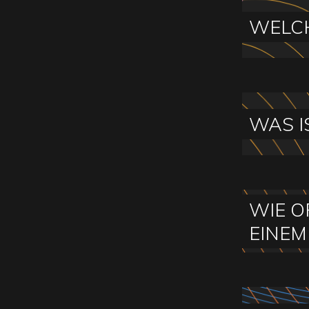
WELCH
WAS I
WIE O
EINEM