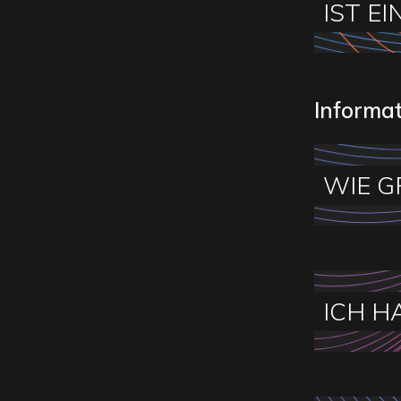
IST E
Informa
WIE G
ICH H