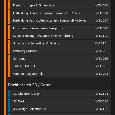
Filmtonkonzepte & Filmanalyse
WB1009
Fortbildung Broadcast: Console Lawo mc²56 Series
WB1008
Fortbildung Veranstaltungstechnik: Soundcraft Vi Series
WB1007
Mikrofontechnik und Aufnahmepraxis
WB1010
Sound Branding - Akustische Markenführung
WB1101
Sounddesign (essential) | Onlinekurs
WBO101
Steinberg CUBASE
WB1001
Surround
WB1018
TONASSISTENT
WB1601
Veranstaltungstechnik
WB1003
Fachbereich 3D / Game
3D Character Design
WB2104
3D Design
WB2310
3D Design - Architecture
WB2106