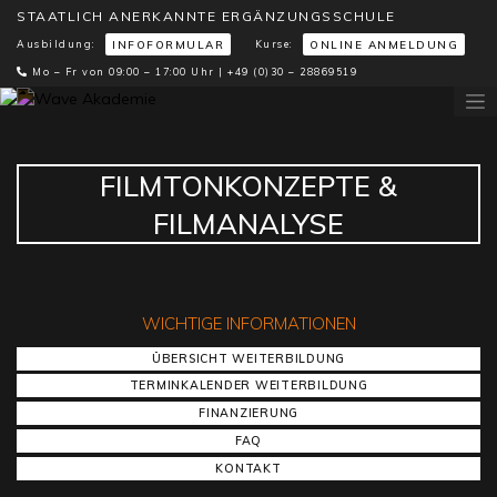
STAATLICH ANERKANNTE ERGÄNZUNGSSCHULE
Ausbildung:
Kurse:
INFOFORMULAR
ONLINE ANMELDUNG
Mo – Fr von 09:00 – 17:00 Uhr |
+49 (0)30 – 28869519
FILMTONKONZEPTE &
FILMANALYSE
WICHTIGE INFORMATIONEN
ÜBERSICHT WEITERBILDUNG
TERMINKALENDER WEITERBILDUNG
FINANZIERUNG
FAQ
KONTAKT