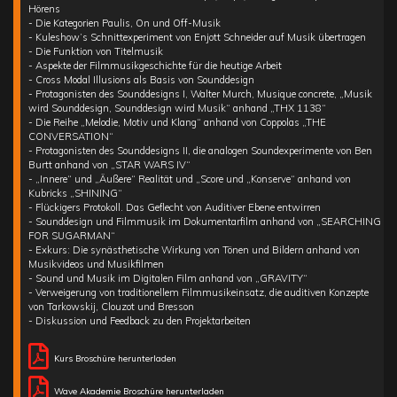
Hörens
- Die Kategorien Paulis, On und Off-Musik
- Kuleshow’s Schnittexperiment von Enjott Schneider auf Musik übertragen
- Die Funktion von Titelmusik
- Aspekte der Filmmusikgeschichte für die heutige Arbeit
- Cross Modal Illusions als Basis von Sounddesign
- Protagonisten des Sounddesigns I, Walter Murch, Musique concrete, „Musik
wird Sounddesign, Sounddesign wird Musik“ anhand „THX 1138“
- Die Reihe „Melodie, Motiv und Klang“ anhand von Coppolas „THE
CONVERSATION“
- Protagonisten des Sounddesigns II, die analogen Soundexperimente von Ben
Burtt anhand von „STAR WARS IV“
- „Innere“ und „Äußere“ Realität und „Score und „Konserve“ anhand von
Kubricks „SHINING“
- Flückigers Protokoll. Das Geflecht von Auditiver Ebene entwirren
- Sounddesign und Filmmusik im Dokumentarfilm anhand von „SEARCHING
FOR SUGARMAN“
- Exkurs: Die synästhetische Wirkung von Tönen und Bildern anhand von
Musikvideos und Musikfilmen
- Sound und Musik im Digitalen Film anhand von „GRAVITY“
- Verweigerung von traditionellem Filmmusikeinsatz, die auditiven Konzepte
von Tarkowskij, Clouzot und Bresson
- Diskussion und Feedback zu den Projektarbeiten
Kurs Broschüre herunterladen
Wave Akademie Broschüre herunterladen