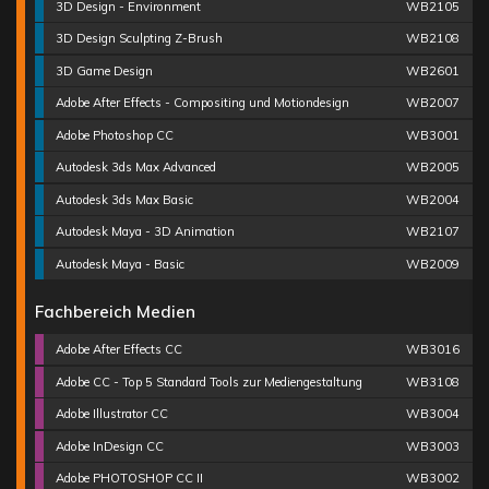
3D Design - Environment
WB2105
3D Design Sculpting Z-Brush
WB2108
3D Game Design
WB2601
Adobe After Effects - Compositing und Motiondesign
WB2007
Adobe Photoshop CC
WB3001
Autodesk 3ds Max Advanced
WB2005
Autodesk 3ds Max Basic
WB2004
Autodesk Maya - 3D Animation
WB2107
Autodesk Maya - Basic
WB2009
Fachbereich Medien
Adobe After Effects CC
WB3016
Adobe CC - Top 5 Standard Tools zur Mediengestaltung
WB3108
Adobe Illustrator CC
WB3004
Adobe InDesign CC
WB3003
Adobe PHOTOSHOP CC II
WB3002