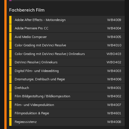
Fachbereich Film
Adobe After Effects - Motiondesign
WB4009
Adobe Premiere Pro CC
WB4004
Avid Media Composer
WB4005
Color Grading mit DaVinci Resolve
WB4010
Color Grading mit DaVinci Resolve | Onlinekurs
WBO403
DaVinci Resolve | Onlinekurs
WBO402
Digital Film- und Videoediting
WB4003
Dramaturgie, Drehbuch und Regie
WB4006
Drehbuch
WB4001
Film Bildgestaltung / Bildkomposition
WB4002
Film- und Videoproduktion
WB4007
Filmproduktion & Regie
WB4601
Regieassistenz
WB4008