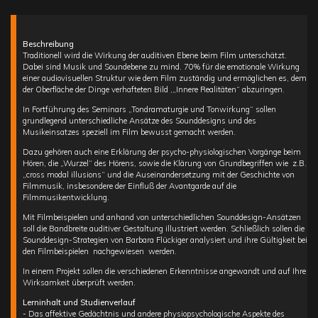
Beschreibung
Traditionell wird die Wirkung der auditiven Ebene beim Film unterschätzt.
Dabei sind Musik und Soundebene zu mind. 70% für die emotionale Wirkung
einer audiovisuellen Struktur wie dem Film zuständig und ermöglichen es, dem
der Oberfläche der Dinge verhafteten Bild ,„Innere Realitäten“ abzuringen.
In Fortführung des Seminars „Tondramaturgie und Tonwirkung“ sollen
grundlegend unterschiedliche Ansätze des Sounddesigns und des
Musikeinsatzes speziell im Film bewusst gemacht werden.
Dazu gehören auch eine Erklärung der psycho-physiologischen Vorgänge beim
Hören, die „Wurzel“ des Hörens, sowie die Klärung von Grundbegriffen wie z.B.
„cross modal illusions“ und die Auseinandersetzung mit der Geschichte von
Filmmusik, insbesondere der Einfluß der Avantgarde auf die
Filmmusikentwicklung.
Mit Filmbeispielen und anhand von unterschiedlichen Sounddesign-Ansätzen
soll die Bandbreite auditiver Gestaltung illustriert werden. Schließlich sollen die
Sounddesign-Strategien von Barbara Flückiger analysiert und ihre Gültigkeit bei
den Filmbeispielen nachgewiesen werden.
In einem Projekt sollen die verschiedenen Erkenntnisse angewandt und auf Ihre
Wirksamkeit überprüft werden.
Lerninhalt und Studienverlauf
- Das affektive Gedächtnis und andere physiopsychologische Aspekte des