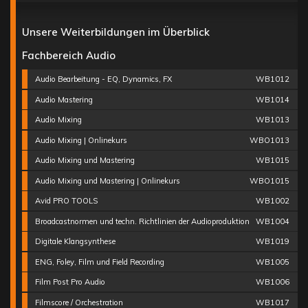
Unsere Weiterbildungen im Überblick
Fachbereich Audio
Audio Bearbeitung - EQ, Dynamics, FX
WB1012
Audio Mastering
WB1014
Audio Mixing
WB1013
Audio Mixing | Onlinekurs
WBO1013
Audio Mixing und Mastering
WB1015
Audio Mixing und Mastering | Onlinekurs
WBO1015
Avid PRO TOOLS
WB1002
Broadcastnormen und techn. Richtlinien der Audioproduktion
WB1004
Digitale Klangsynthese
WB1019
ENG, Foley, Film und Field Recording
WB1005
Film Post Pro Audio
WB1006
Filmscore / Orchestration
WB1017