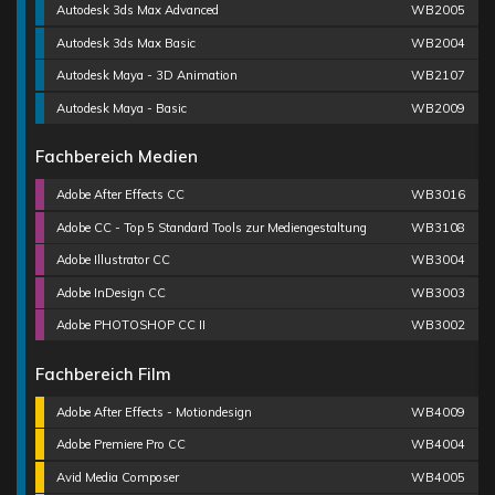
Autodesk 3ds Max Advanced
WB2005
Autodesk 3ds Max Basic
WB2004
Autodesk Maya - 3D Animation
WB2107
Autodesk Maya - Basic
WB2009
Fachbereich Medien
Adobe After Effects CC
WB3016
Adobe CC - Top 5 Standard Tools zur Mediengestaltung
WB3108
Adobe Illustrator CC
WB3004
Adobe InDesign CC
WB3003
Adobe PHOTOSHOP CC II
WB3002
Fachbereich Film
Adobe After Effects - Motiondesign
WB4009
Adobe Premiere Pro CC
WB4004
Avid Media Composer
WB4005