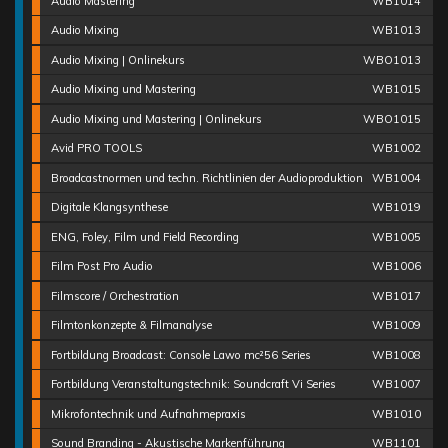
Audio Mastering
WB1014
Audio Mixing
WB1013
Audio Mixing | Onlinekurs
WBO1013
Audio Mixing und Mastering
WB1015
Audio Mixing und Mastering | Onlinekurs
WBO1015
Avid PRO TOOLS
WB1002
Broadcastnormen und techn. Richtlinien der Audioproduktion
WB1004
Digitale Klangsynthese
WB1019
ENG, Foley, Film und Field Recording
WB1005
Film Post Pro Audio
WB1006
Filmscore / Orchestration
WB1017
Filmtonkonzepte & Filmanalyse
WB1009
Fortbildung Broadcast: Console Lawo mc²56 Series
WB1008
Fortbildung Veranstaltungstechnik: Soundcraft Vi Series
WB1007
Mikrofontechnik und Aufnahmepraxis
WB1010
Sound Branding - Akustische Markenführung
WB1101