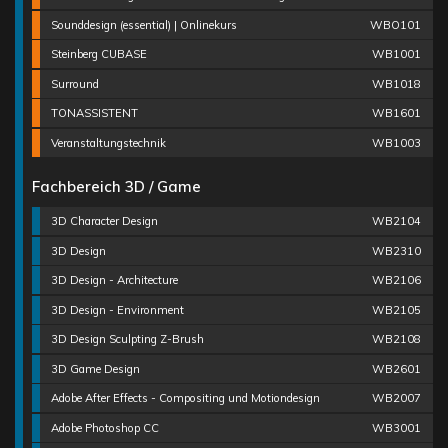
Sounddesign (essential) | Onlinekurs
WBO101
Steinberg CUBASE
WB1001
Surround
WB1018
TONASSISTENT
WB1601
Veranstaltungstechnik
WB1003
Fachbereich 3D / Game
3D Character Design
WB2104
3D Design
WB2310
3D Design - Architecture
WB2106
3D Design - Environment
WB2105
3D Design Sculpting Z-Brush
WB2108
3D Game Design
WB2601
Adobe After Effects - Compositing und Motiondesign
WB2007
Adobe Photoshop CC
WB3001