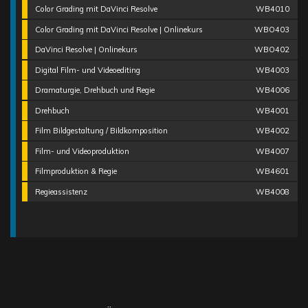
Color Grading mit DaVinci Resolve
WB4010
Color Grading mit DaVinci Resolve | Onlinekurs
WBO403
DaVinci Resolve | Onlinekurs
WBO402
Digital Film- und Videoediting
WB4003
Dramaturgie, Drehbuch und Regie
WB4006
Drehbuch
WB4001
Film Bildgestaltung / Bildkomposition
WB4002
Film- und Videoproduktion
WB4007
Filmproduktion & Regie
WB4601
Regieassistenz
WB4008