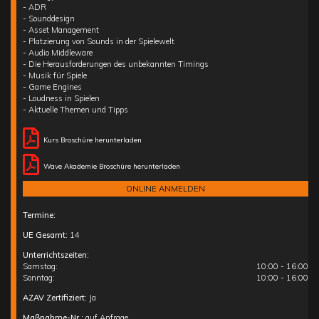
- ADR
- Sounddesign
- Asset Management
- Platzierung von Sounds in der Spielewelt
- Audio Middleware
- Die Herausforderungen des unbekannten Timings
- Musik für Spiele
- Game Engines
- Loudness in Spielen
- Aktuelle Themen und Tipps
Kurs Broschüre herunterladen
Wave Akademie Broschüre herunterladen
ONLINE ANMELDEN
Termine:
UE Gesamt:
14
Unterrichtszeiten:
Samstag:
10:00 - 16:00
Sonntag:
10:00 - 16:00
AZAV Zertifiziert:
Ja
Maßnahme-Nr.:
auf Anfrage