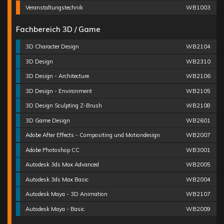
Veranstaltungstechnik
WB1003
Fachbereich 3D / Game
3D Character Design
WB2104
3D Design
WB2310
3D Design - Architecture
WB2106
3D Design - Environment
WB2105
3D Design Sculpting Z-Brush
WB2108
3D Game Design
WB2601
Adobe After Effects - Compositing und Motiondesign
WB2007
Adobe Photoshop CC
WB3001
Autodesk 3ds Max Advanced
WB2005
Autodesk 3ds Max Basic
WB2004
Autodesk Maya - 3D Animation
WB2107
Autodesk Maya - Basic
WB2009