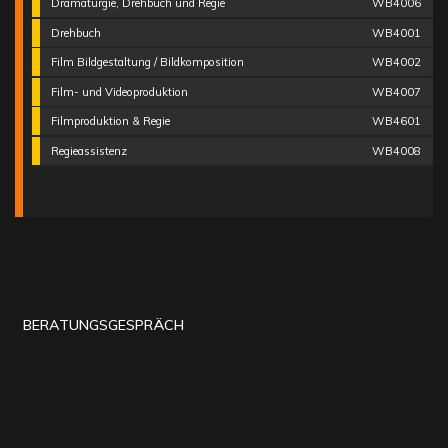
Dramaturgie, Drehbuch und Regie
WB4006
Drehbuch
WB4001
Film Bildgestaltung / Bildkomposition
WB4002
Film- und Videoproduktion
WB4007
Filmproduktion & Regie
WB4601
Regieassistenz
WB4008
BERATUNGSGESPRÄCH