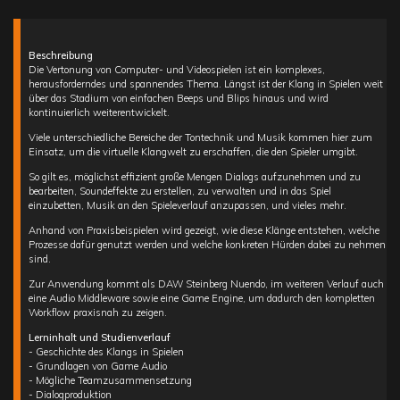
Beschreibung
Die Vertonung von Computer- und Videospielen ist ein komplexes,
herausforderndes und spannendes Thema. Längst ist der Klang in Spielen weit
über das Stadium von einfachen Beeps und Blips hinaus und wird
kontinuierlich weiterentwickelt.
Viele unterschiedliche Bereiche der Tontechnik und Musik kommen hier zum
Einsatz, um die virtuelle Klangwelt zu erschaffen, die den Spieler umgibt.
So gilt es, möglichst effizient große Mengen Dialogs aufzunehmen und zu
bearbeiten, Soundeffekte zu erstellen, zu verwalten und in das Spiel
einzubetten, Musik an den Spieleverlauf anzupassen, und vieles mehr.
Anhand von Praxisbeispielen wird gezeigt, wie diese Klänge entstehen, welche
Prozesse dafür genutzt werden und welche konkreten Hürden dabei zu nehmen
sind.
Zur Anwendung kommt als DAW Steinberg Nuendo, im weiteren Verlauf auch
eine Audio Middleware sowie eine Game Engine, um dadurch den kompletten
Workflow praxisnah zu zeigen.
Lerninhalt und Studienverlauf
- Geschichte des Klangs in Spielen
- Grundlagen von Game Audio
- Mögliche Teamzusammensetzung
- Dialogproduktion