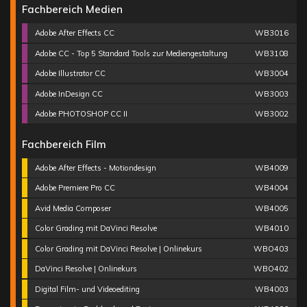
Fachbereich Medien
Adobe After Effects CC
WB3016
Adobe CC - Top 5 Standard Tools zur Mediengestaltung
WB3108
Adobe Illustrator CC
WB3004
Adobe InDesign CC
WB3003
Adobe PHOTOSHOP CC II
WB3002
Fachbereich Film
Adobe After Effects - Motiondesign
WB4009
Adobe Premiere Pro CC
WB4004
Avid Media Composer
WB4005
Color Grading mit DaVinci Resolve
WB4010
Color Grading mit DaVinci Resolve | Onlinekurs
WBO403
DaVinci Resolve | Onlinekurs
WBO402
Digital Film- und Videoediting
WB4003