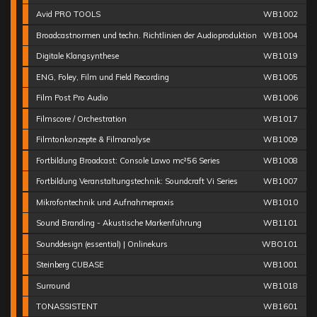
Avid PRO TOOLS
WB1002
Broadcastnormen und techn. Richtlinien der Audioproduktion
WB1004
Digitale Klangsynthese
WB1019
ENG, Foley, Film und Field Recording
WB1005
Film Post Pro Audio
WB1006
Filmscore / Orchestration
WB1017
Filmtonkonzepte & Filmanalyse
WB1009
Fortbildung Broadcast: Console Lawo mc²56 Series
WB1008
Fortbildung Veranstaltungstechnik: Soundcraft Vi Series
WB1007
Mikrofontechnik und Aufnahmepraxis
WB1010
Sound Branding - Akustische Markenführung
WB1101
Sounddesign (essential) | Onlinekurs
WBO101
Steinberg CUBASE
WB1001
Surround
WB1018
TONASSISTENT
WB1601