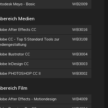
todesk Maya - Basic
WB2009
bereich Medien
obe After Effects CC
WB3016
obe CC - Top 5 Standard Tools zur
WB3108
diengestaltung
obe Illustrator CC
WB3004
obe InDesign CC
WB3003
dobe PHOTOSHOP CC II
WB3002
bereich Film
obe After Effects - Motiondesign
WB4009