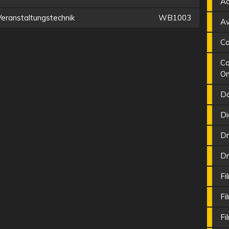
Ad
Veranstaltungstechnik
WB1003
Av
Co
Co
On
Da
Di
Dr
Dr
Fi
Fi
Fi