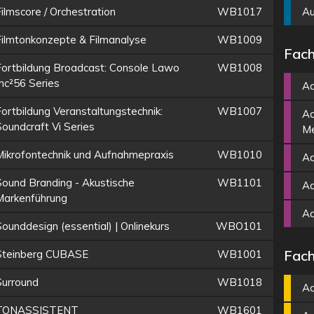
ilmscore / Orchestration
WB1017
Au
Filmtonkonzepte & Filmanalyse
WB1009
Fach
Fortbildung Broadcast: Console Lawo
WB1008
mc²56 Series
Ad
Fortbildung Veranstaltungstechnik:
WB1007
Ad
Soundcraft Vi Series
Me
Mikrofontechnik und Aufnahmepraxis
WB1010
Ad
Sound Branding - Akustische
WB1101
Ad
Markenführung
A
ounddesign (essential) | Onlinekurs
WBO101
Fach
Steinberg CUBASE
WB1001
Surround
WB1018
Ad
TONASSISTENT
WB1601