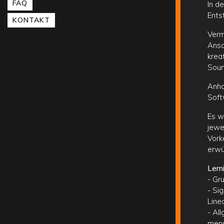
FAQ
In d
Ents
KONTAKT
Verm
Ansa
krea
Soun
Anha
Soft
Es w
jewe
Vork
erwü
Lern
- Gr
- Si
Line
- Al
mens