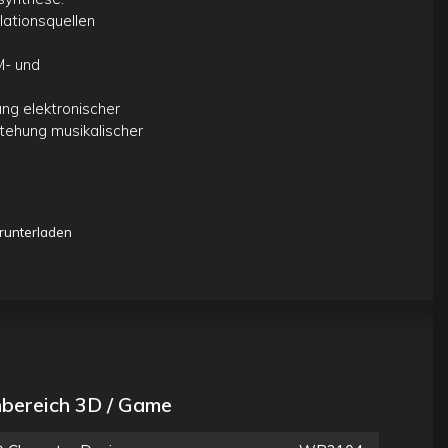
ulationsquellen
M- und
ng elektronischer
stehung musikalischer
runterladen
bereich 3D / Game