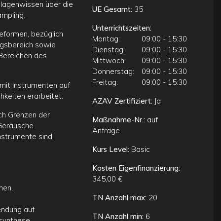
dlagenwissen über die
UE Gesamt:
35
mpling.
Unterrichtszeiten:
eformen, bezüglich
Montag:
09:00 - 15:30
ngsbereich sowie
Dienstag:
09:00 - 15:30
 Bereichen des
Mittwoch:
09:00 - 15:30
Donnerstag:
09:00 - 15:30
Freitag:
09:00 - 15:30
mit Instrumenten auf
keiten erarbeitet.
AZAV Zertifiziert:
Ja
ch Grenzen der
Maßnahme-Nr.:
auf
 Geräusche.
Anfrage
Instrumente sind
Kurs Level:
Basic
Kosten Eigenfinanzierung:
345,00 €
men,
TN Anzahl max:
20
wendung auf
TN Anzahl min:
6
synthese.