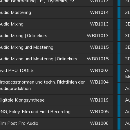
Audio Bearbeitung - EQ, Dynamics, FX
WB1012
3D
Audio Mastering
WB1014
3D
Audio Mixing
WB1013
3D
udio Mixing | Onlinekurs
WBO1013
3D
Audio Mixing und Mastering
WB1015
3D
udio Mixing und Mastering | Onlinekurs
WBO1015
3D
Avid PRO TOOLS
WB1002
Ad
Mo
Broadcastnormen und techn. Richtlinien der
WB1004
Audioproduktion
Ad
Digitale Klangsynthese
WB1019
Au
NG, Foley, Film und Field Recording
WB1005
Au
Film Post Pro Audio
WB1006
Au