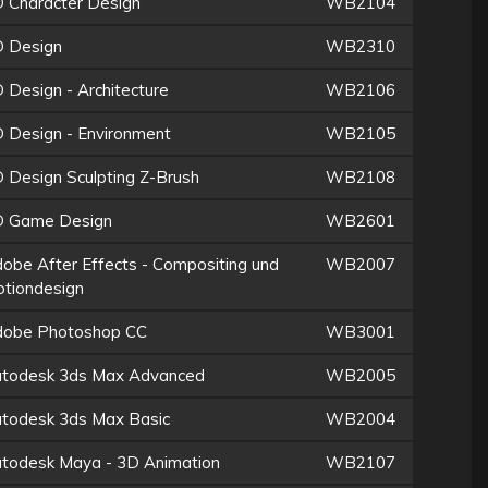
 Character Design
WB2104
 Design
WB2310
 Design - Architecture
WB2106
 Design - Environment
WB2105
 Design Sculpting Z-Brush
WB2108
 Game Design
WB2601
obe After Effects - Compositing und
WB2007
tiondesign
obe Photoshop CC
WB3001
todesk 3ds Max Advanced
WB2005
todesk 3ds Max Basic
WB2004
todesk Maya - 3D Animation
WB2107