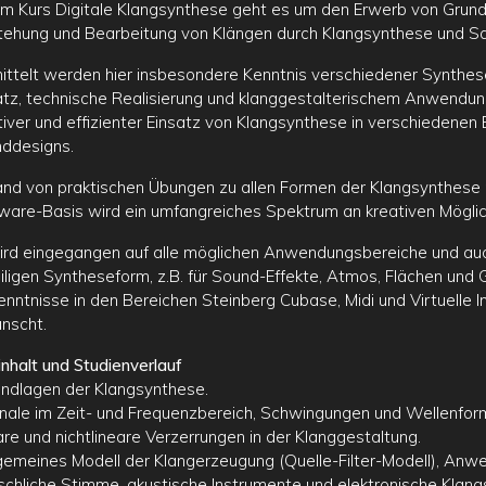
em Kurs Digitale Klangsynthese geht es um den Erwerb von Grun
tehung und Bearbeitung von Klängen durch Klangsynthese und Sa
ittelt werden hier insbesondere Kenntnis verschiedener Synthes
tz, technische Realisierung und klanggestalterischem Anwendu
tiver und effizienter Einsatz von Klangsynthese in verschiedenen
ddesigns.
nd von praktischen Übungen zu allen Formen der Klangsynthese 
ware-Basis wird ein umfangreiches Spektrum an kreativen Möglich
ird eingegangen auf alle möglichen Anwendungsbereiche und au
iligen Syntheseform, z.B. für Sound-Effekte, Atmos, Flächen und
enntnisse in den Bereichen Steinberg Cubase, Midi und Virtuelle 
nscht.
inhalt und Studienverlauf
undlagen der Klangsynthese.
gnale im Zeit- und Frequenzbereich, Schwingungen und Wellenfor
are und nichtlineare Verzerrungen in der Klanggestaltung.
lgemeines Modell der Klangerzeugung (Quelle-Filter-Modell), An
chliche Stimme, akustische Instrumente und elektronische Klang