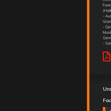
Funk
(Hüll
- Au
Gran
- Ge
Musi
Genr
- Sa
Uns
Fac