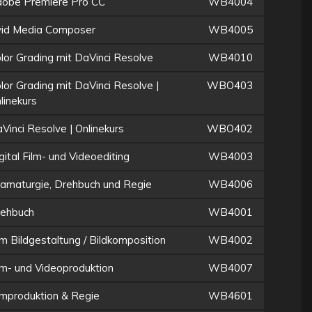
obe Premiere Pro CC
WB4004
id Media Composer
WB4005
lor Grading mit DaVinci Resolve
WB4010
lor Grading mit DaVinci Resolve |
WBO403
linekurs
Vinci Resolve | Onlinekurs
WBO402
gital Film- und Videoediting
WB4003
amaturgie, Drehbuch und Regie
WB4006
ehbuch
WB4001
lm Bildgestaltung / Bildkomposition
WB4002
lm- und Videoproduktion
WB4007
lmproduktion & Regie
WB4601