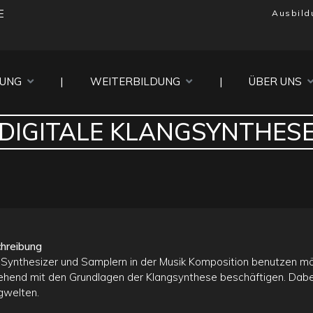
E
Ausbild
DUNG
|
WEITERBILDUNG
|
ÜBER UNS
DIGITALE KLANGSYNTHES
hreibung
Synthesizer und Samplern in der Musik Komposition benutzen möc
ehend mit den Grundlagen der Klangsynthese beschäftigen. Dabei
gwelten.