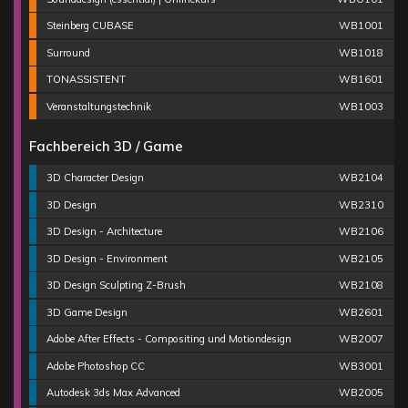
Steinberg CUBASE
WB1001
Surround
WB1018
TONASSISTENT
WB1601
Veranstaltungstechnik
WB1003
Fachbereich 3D / Game
3D Character Design
WB2104
3D Design
WB2310
3D Design - Architecture
WB2106
3D Design - Environment
WB2105
3D Design Sculpting Z-Brush
WB2108
3D Game Design
WB2601
Adobe After Effects - Compositing und Motiondesign
WB2007
Adobe Photoshop CC
WB3001
Autodesk 3ds Max Advanced
WB2005