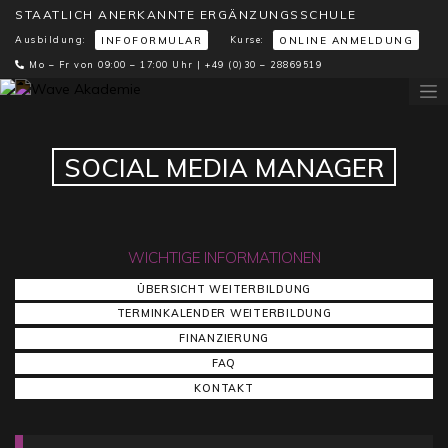
STAATLICH ANERKANNTE ERGÄNZUNGSSCHULE
Ausbildung:
Kurse:
INFOFORMULAR
ONLINE ANMELDUNG
Mo – Fr von 09:00 – 17:00 Uhr |
+49 (0)30 – 28869519
SOCIAL MEDIA MANAGER
WICHTIGE INFORMATIONEN
ÜBERSICHT WEITERBILDUNG
TERMINKALENDER WEITERBILDUNG
FINANZIERUNG
FAQ
KONTAKT