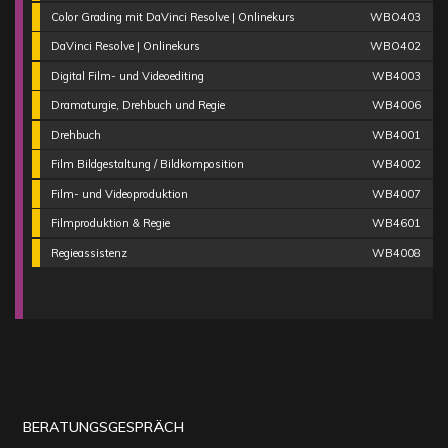
Color Grading mit DaVinci Resolve | Onlinekurs
WBO403
DaVinci Resolve | Onlinekurs
WBO402
Digital Film- und Videoediting
WB4003
Dramaturgie, Drehbuch und Regie
WB4006
Drehbuch
WB4001
Film Bildgestaltung / Bildkomposition
WB4002
Film- und Videoproduktion
WB4007
Filmproduktion & Regie
WB4601
Regieassistenz
WB4008
BERATUNGSGESPRÄCH