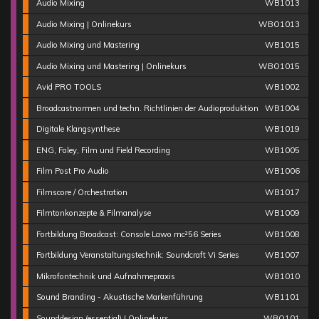
Audio Mixing
WB1013
Audio Mixing | Onlinekurs
WBO1013
Audio Mixing und Mastering
WB1015
Audio Mixing und Mastering | Onlinekurs
WBO1015
Avid PRO TOOLS
WB1002
Broadcastnormen und techn. Richtlinien der Audioproduktion
WB1004
Digitale Klangsynthese
WB1019
ENG, Foley, Film und Field Recording
WB1005
Film Post Pro Audio
WB1006
Filmscore / Orchestration
WB1017
Filmtonkonzepte & Filmanalyse
WB1009
Fortbildung Broadcast: Console Lawo mc²56 Series
WB1008
Fortbildung Veranstaltungstechnik: Soundcraft Vi Series
WB1007
Mikrofontechnik und Aufnahmepraxis
WB1010
Sound Branding - Akustische Markenführung
WB1101
Sounddesign (essential) | Onlinekurs
WBO101