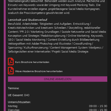
Telemediengesetz beleuchtet. Behandelt werden auch Analyse, Recherche und
Einsatz von Keywords sowie der Umgang mit Keyword Ranking Tools. Die
Kursteilnehmer erstellen eigene, projektbezogene Social Media Kampagnen,
wodurch die Praxiskompetenz gewährleistet wird.
Lerninhalt und Studienverlauf
Berufsbild, Arbeitsfelder, Tätigkeiten und Aufgaben, Entwicklung /
Kreativitätstechniken und kreativem Schreiben / Storytelling, redaktioneller
Content / PR 2.0 / Marketing Grundlagen / Soziale Netzwerke und Social Media
Konzeption und Strategie / Redaktionsplanung / Online Marketing, Keywords,
SEO / Social Media Monitoring / Content Erstellung durch Bildbearbeitung
Vektorgrafiken mit Adobe Photoshop und Illustrator / Crowdfunding /
Sponsoring / Kulturfinanzierung / Content Management System Wordpress /
Selbstgestalten einer Internetseite / Projekt Social Media Strategie.
Kurs Broschüre herunterladen
Wave Akademie Broschüre herunterladen
ONLINE ANMELDEN
Termine:
UE Gesamt:
840
Unterrichtszeiten:
Montag:
09:00 - 15:30
Dienstag:
09:00 - 15:30