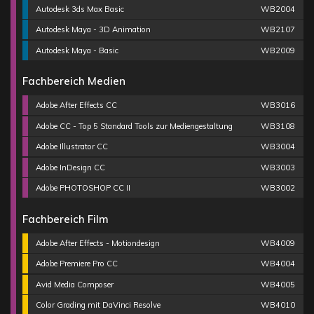
Autodesk 3ds Max Basic
WB2004
Autodesk Maya - 3D Animation
WB2107
Autodesk Maya - Basic
WB2009
Fachbereich Medien
Adobe After Effects CC
WB3016
Adobe CC - Top 5 Standard Tools zur Mediengestaltung
WB3108
Adobe Illustrator CC
WB3004
Adobe InDesign CC
WB3003
Adobe PHOTOSHOP CC II
WB3002
Fachbereich Film
Adobe After Effects - Motiondesign
WB4009
Adobe Premiere Pro CC
WB4004
Avid Media Composer
WB4005
Color Grading mit DaVinci Resolve
WB4010