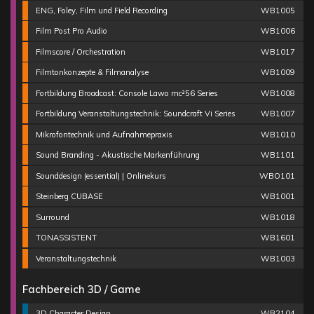
ENG, Foley, Film und Field Recording
WB1005
Film Post Pro Audio
WB1006
Filmscore / Orchestration
WB1017
Filmtonkonzepte & Filmanalyse
WB1009
Fortbildung Broadcast: Console Lawo mc²56 Series
WB1008
Fortbildung Veranstaltungstechnik: Soundcraft Vi Series
WB1007
Mikrofontechnik und Aufnahmepraxis
WB1010
Sound Branding - Akustische Markenführung
WB1101
Sounddesign (essential) | Onlinekurs
WBO101
Steinberg CUBASE
WB1001
Surround
WB1018
TONASSISTENT
WB1601
Veranstaltungstechnik
WB1003
Fachbereich 3D / Game
3D Character Design
WB2104