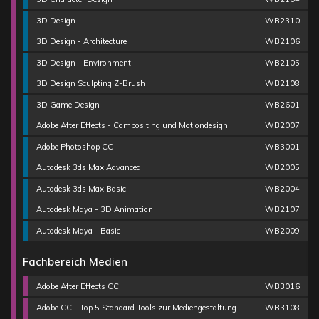
3D Design
WB2310
3D Design - Architecture
WB2106
3D Design - Environment
WB2105
3D Design Sculpting Z-Brush
WB2108
3D Game Design
WB2601
Adobe After Effects - Compositing und Motiondesign
WB2007
Adobe Photoshop CC
WB3001
Autodesk 3ds Max Advanced
WB2005
Autodesk 3ds Max Basic
WB2004
Autodesk Maya - 3D Animation
WB2107
Autodesk Maya - Basic
WB2009
Fachbereich Medien
Adobe After Effects CC
WB3016
Adobe CC - Top 5 Standard Tools zur Mediengestaltung
WB3108