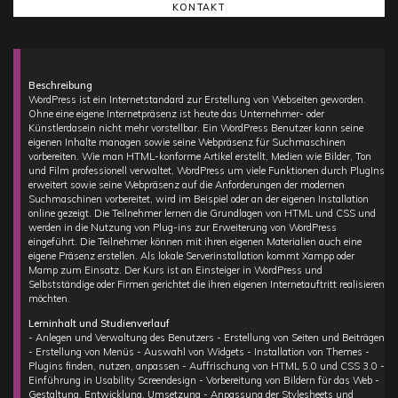
KONTAKT
Beschreibung
WordPress ist ein Internetstandard zur Erstellung von Webseiten geworden.
Ohne eine eigene Internetpräsenz ist heute das Unternehmer- oder
Künstlerdasein nicht mehr vorstellbar. Ein WordPress Benutzer kann seine
eigenen Inhalte managen sowie seine Webpräsenz für Suchmaschinen
vorbereiten. Wie man HTML-konforme Artikel erstellt, Medien wie Bilder, Ton
und Film professionell verwaltet, WordPress um viele Funktionen durch PlugIns
erweitert sowie seine Webpräsenz auf die Anforderungen der modernen
Suchmaschinen vorbereitet, wird im Beispiel oder an der eigenen Installation
online gezeigt. Die Teilnehmer lernen die Grundlagen von HTML und CSS und
werden in die Nutzung von Plug-ins zur Erweiterung von WordPress
eingeführt. Die Teilnehmer können mit ihren eigenen Materialien auch eine
eigene Präsenz erstellen. Als lokale Serverinstallation kommt Xampp oder
Mamp zum Einsatz. Der Kurs ist an Einsteiger in WordPress und
Selbstständige oder Firmen gerichtet die ihren eigenen Internetauftritt realisieren
möchten.
Lerninhalt und Studienverlauf
- Anlegen und Verwaltung des Benutzers - Erstellung von Seiten und Beiträgen
- Erstellung von Menüs - Auswahl von Widgets - Installation von Themes -
Plugins finden, nutzen, anpassen - Auffrischung von HTML 5.0 und CSS 3.0 -
Einführung in Usability Screendesign - Vorbereitung von Bildern für das Web -
Gestaltung, Entwicklung, Umsetzung - Anpassung der Stylesheets und