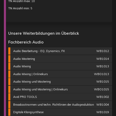
TN Anzahl max:
18
TN Anzahl min:
5
Unsere Weiterbildungen im Überblick
Fachbereich Audio
Audio Bearbeitung - EQ, Dynamics, FX
WB1012
Audio Mastering
WB1014
Audio Mixing
WB1013
Audio Mixing | Onlinekurs
WBO1013
Audio Mixing und Mastering
WB1015
Audio Mixing und Mastering | Onlinekurs
WBO1015
Avid PRO TOOLS
WB1002
Broadcastnormen und techn. Richtlinien der Audioproduktion
WB1004
Digitale Klangsynthese
WB1019