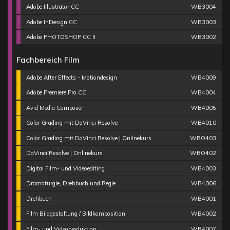
Adobe Illustrator CC
WB3004
Adobe InDesign CC
WB3003
Adobe PHOTOSHOP CC II
WB3002
Fachbereich Film
Adobe After Effects - Motiondesign
WB4009
Adobe Premiere Pro CC
WB4004
Avid Media Composer
WB4005
Color Grading mit DaVinci Resolve
WB4010
Color Grading mit DaVinci Resolve | Onlinekurs
WBO403
DaVinci Resolve | Onlinekurs
WBO402
Digital Film- und Videoediting
WB4003
Dramaturgie, Drehbuch und Regie
WB4006
Drehbuch
WB4001
Film Bildgestaltung / Bildkomposition
WB4002
Film- und Videoproduktion
WB4007