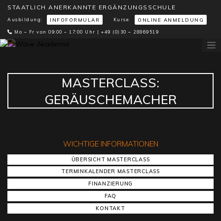
STAATLICH ANERKANNTE ERGÄNZUNGSSCHULE
Ausbildung:
Kurse:
INFOFORMULAR
ONLINE ANMELDUNG
Mo – Fr von 09:00 – 17:00 Uhr |
+49 (0)30 – 28869519
MASTERCLASS:
GERÄUSCHEMACHER
WICHTIGE INFORMATIONEN
ÜBERSICHT MASTERCLASS
TERMINKALENDER MASTERCLASS
FINANZIERUNG
FAQ
KONTAKT