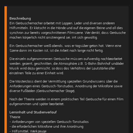
Beschreibung
Ein Geräuschemacher arbeitet mit Lappen, Leder und diversen anderen
Hilfsmitteln. Er klatscht in die Hände und auf die eigenen Beine und all dies
synchron zur bereits vorgeschnittenen Filmszene. Wer denkt, dass Geräusche
machen körperlich nicht anstrengend sei, irrt sich gewaltig.
Ein Geräuschemacher weiß abends, was er tagsüber getan hat. Wenn eine
Szene dann im Kasten ist, ist die Arbeit noch lange nicht fertig.
Die einzeln aufgenommenen Geräusche müssen aufwendig nachbearbeitet
werden, gezerrt, geschnitten, die Atmosphäre z.B. S-Bahn Bahnhof und/oder
Musik wird dazu gemischt, so dass das Verhältnis der Lautstärke aller
einzelnen Teile zu einer Einheit wird.
Die Masterclass dient der Vermittlung speziellen Grundwissens über die
Anforderungen eines Geräusch-Tonstudios, Anordnung der Mikrofone sowie
diverse Fußböden (Geräuschemacher Stage).
Nach der Theorie werden in einem praktischen Teil Geräusche für einen Film
aufgenommen und später bearbeitet.
Lerninhalt und Studienverlauf
Theorie
- Anforderungen von speziellen Geräusch-Tonstudios
- die erforderlichen Mikrofone und ihre Anordnung
- Hilfsmittel, Werkzeuge