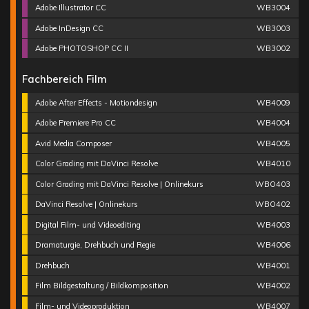
Adobe Illustrator CC
WB3004
Adobe InDesign CC
WB3003
Adobe PHOTOSHOP CC II
WB3002
Fachbereich Film
Adobe After Effects - Motiondesign
WB4009
Adobe Premiere Pro CC
WB4004
Avid Media Composer
WB4005
Color Grading mit DaVinci Resolve
WB4010
Color Grading mit DaVinci Resolve | Onlinekurs
WBO403
DaVinci Resolve | Onlinekurs
WBO402
Digital Film- und Videoediting
WB4003
Dramaturgie, Drehbuch und Regie
WB4006
Drehbuch
WB4001
Film Bildgestaltung / Bildkomposition
WB4002
Film- und Videoproduktion
WB4007