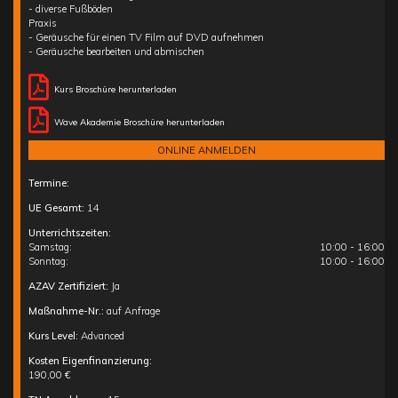
- diverse Fußböden
Praxis
- Geräusche für einen TV Film auf DVD aufnehmen
- Geräusche bearbeiten und abmischen
Kurs Broschüre herunterladen
Wave Akademie Broschüre herunterladen
ONLINE ANMELDEN
Termine:
UE Gesamt:
14
Unterrichtszeiten:
Samstag:
10:00 - 16:00
Sonntag:
10:00 - 16:00
AZAV Zertifiziert:
Ja
Maßnahme-Nr.:
auf Anfrage
Kurs Level:
Advanced
Kosten Eigenfinanzierung:
190,00 €