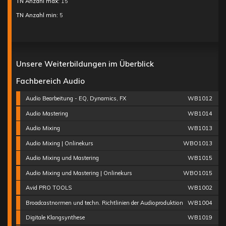
TN Anzahl max:
15
TN Anzahl min:
5
Unsere Weiterbildungen im Überblick
Fachbereich Audio
Audio Bearbeitung - EQ, Dynamics, FX
WB1012
Audio Mastering
WB1014
Audio Mixing
WB1013
Audio Mixing | Onlinekurs
WBO1013
Audio Mixing und Mastering
WB1015
Audio Mixing und Mastering | Onlinekurs
WBO1015
Avid PRO TOOLS
WB1002
Broadcastnormen und techn. Richtlinien der Audioproduktion
WB1004
Digitale Klangsynthese
WB1019