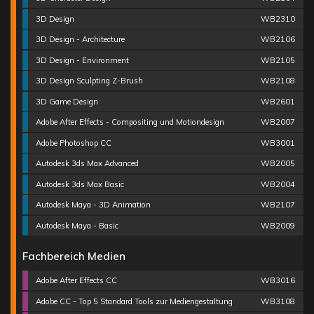
3D Design
WB2310
3D Design - Architecture
WB2106
3D Design - Environment
WB2105
3D Design Sculpting Z-Brush
WB2108
3D Game Design
WB2601
Adobe After Effects - Compositing und Motiondesign
WB2007
Adobe Photoshop CC
WB3001
Autodesk 3ds Max Advanced
WB2005
Autodesk 3ds Max Basic
WB2004
Autodesk Maya - 3D Animation
WB2107
Autodesk Maya - Basic
WB2009
Fachbereich Medien
Adobe After Effects CC
WB3016
Adobe CC - Top 5 Standard Tools zur Mediengestaltung
WB3108