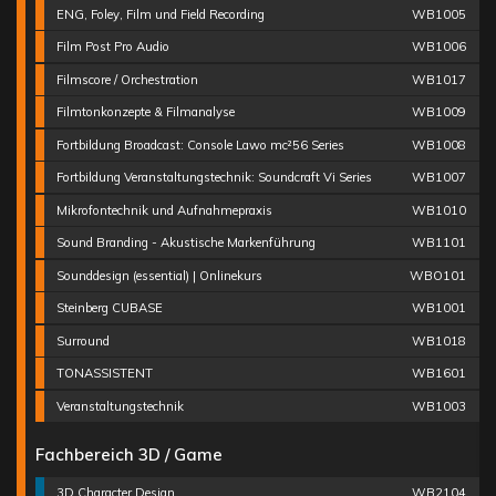
ENG, Foley, Film und Field Recording
WB1005
Film Post Pro Audio
WB1006
Filmscore / Orchestration
WB1017
Filmtonkonzepte & Filmanalyse
WB1009
Fortbildung Broadcast: Console Lawo mc²56 Series
WB1008
Fortbildung Veranstaltungstechnik: Soundcraft Vi Series
WB1007
Mikrofontechnik und Aufnahmepraxis
WB1010
Sound Branding - Akustische Markenführung
WB1101
Sounddesign (essential) | Onlinekurs
WBO101
Steinberg CUBASE
WB1001
Surround
WB1018
TONASSISTENT
WB1601
Veranstaltungstechnik
WB1003
Fachbereich 3D / Game
3D Character Design
WB2104