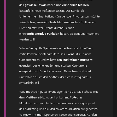
das
gewisse Etwas
haben und
erinnerlich bleiben
,
bestenfalls neue Maßstäbe setzen. Der Kunde, ob
Unternehmen, Institution, Künstler oder Privatperson möchte
seine hohen, zumeist überhöhten Ansprüche erfüllt sehen.
Nicht zuletzt, weil Events durchaus auch
eine
repräsentative Funktion
haben, die adäquat inszeniert
werden will.
Was wären große Sportevents ohne ihren spektakulären,
mitreißenden Eventcharakter? Das
Event
ist zu einem
fundamentalen und
mächtigen Marketinginstrument
avanciert, das einer großen und starken Konkurrenz
ausgesetzt ist. Es lebt von seinen Besuchern und wird
unsterblich durch den Mythos, der sich künftig daraus
entwickeln soll.
Was macht ein gutes Event eigentlich aus, wie steht es mit
dem Wettbewerb bzw. der Konkurrenz? Welches
Marktsegment wird bedient und auf welche Zielgruppe ist
das Marketing und die Medienkommunikation ausgerichtet?
Wie gewinnt man Sponsoren, Kooperationspartner, Kunden