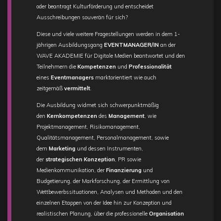
oder beantragt Kulturförderung und entscheidet
Ausschreibungen souverän für sich?
Diese und viele weitere Fragestellungen werden in dem 1-
jährigen Ausbildungsgang
EVENTMANAGER/IN
an der
WAVE AKADEMIE für Digitale Medien beantwortet und den
Teilnehmern die
Kompetenzen
und
Professionalität
eines
Eventmanagers
marktorientiert wie auch
zeitgemäß
vermittelt
.
Die Ausbildung widmet sich schwerpunktmäßig
den
Kernkompetenzen
des
Management
, wie
Projektmanagement, Risikomanagement,
Qualitätsmanagement, Personalmanagement, sowie
dem
Marketing
und dessen Instrumenten,
der
strategischen Konzeption
, PR sowie
Medienkommunikation, der
Finanzierung
und
Budgetierung, der Markforschung, der Ermittlung von
Wettbewerbssituationen, Analysen und Methoden und den
einzelnen Etappen von der Idee hin zur Konzeption und
realistischen Planung, über die professionelle
Organisation