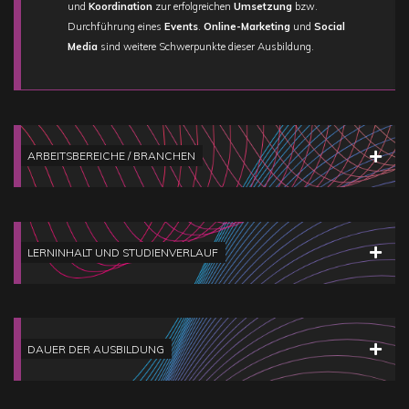
und
Koordination
zur erfolgreichen
Umsetzung
bzw.
Durchführung eines
Events
.
Online-Marketing
und
Social
Media
sind weitere Schwerpunkte dieser Ausbildung.
ARBEITSBEREICHE / BRANCHEN
LERNINHALT UND STUDIENVERLAUF
DAUER DER AUSBILDUNG