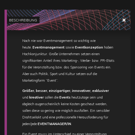
BESCHREIBUNG
Noch nie war Eventmanagement so wichtig wie
heute.
Eventmanagement
sowie
Eventkonzeption
haben
Hochkonjunktur. Große Unternehmen setzen einen
signifikanten Anteil ihres Marketing-, Werbe- bzw. PR-Etats
für die Veranstaltung bzw. das Sponsoring von Events ein.
Aber auch Politik, Sport und Kultur setzen auf die
Marketingform “Event”.
Größer, besser, einzigartiger, innovativer, exklusiver
und
kreativer
sollen die
Events
heutzutage sein und
obgleich augenscheinlich keine Kosten gescheut werden,
sollen diese so gering wie möglich ausfallen. Ein sensibler
Drahtseilakt und eine professionelle Herausforderung für
jeden/jede
EVENTMANAGER/IN
.
Ein Event muss im Unterschied zu einer Veranstaltung